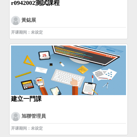
r0942002測試課程
黃鋕展
开课期间：未设定
建立一門課
旭聯管理員
开课期间：未设定